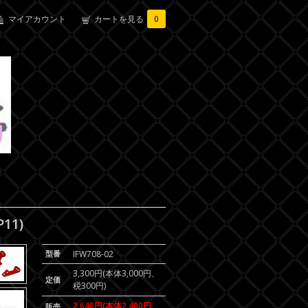
マイアカウント
カートを見る
0
11)
型番
IFW708-02
3,300円(本体3,000円、
定価
税300円)
2,640円(本体2,400円、
販売