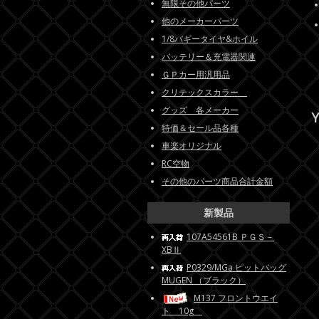
無限その他パーツ
他のメーカーパーツ
1/8バギータイヤ&ホイル
バッテリー＆充電器関連
ＧＰカー用汎用品
クリテックスカラー
グッズ 各メーカー
Y
特価＆セール品各種
車楽オリジナル
RC空物
その他のパーツ商品合計金額
新製品
107A54561B ＰＧＳ－
XBⅡ
P0329/MGa ピットバッグ
MUGEN （ブラック）
M137 フロントウエイ
ト 10g