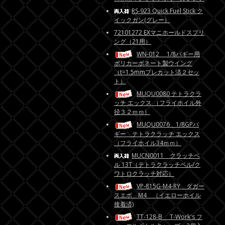
RS-923 Quick Fuel Stick ク
イックガン(グレー）
72101272 EXマニホールドスプリ
ング（21用）
WN-012 1/8バギー用
ポリカーボネート製ウイング
（t=1.5mmプレカット済２セッ
ト）
MUQU0080 テトラクラ
ッチ エックス （フライホイル外
径３２ｍｍ）
MUQU0076 1/8GPバ
ギー テトラクラッチ エックス
（フライホイル34ｍｍ）
MUCN0011 クラッチベ
ル 13T（テトラクラッチベル/ク
ワトロクラッチ対応）
VP-815G-M4-RY ダガー
スエボ M4 （イエローホイル
接着済)
TT-128-B T-Work's フ