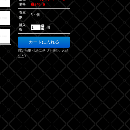
価格
税240円)
在庫
3・個
数
購入
個
数
特定商取引法に基づく表記 (返品
など)