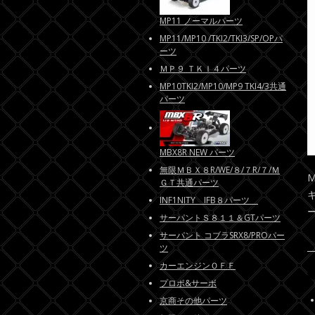
MP11 ノーマルパーツ
MP11/MP10 /TKI2/TKI3/SP/OPパ
ーツ
ＭＰ９ ＴＫＩ４パーツ
MP10TKI2/MP10/MP9 TKI4/3共通
パーツ
MBX8R NEW パーツ
無限ＭＢＸ８R/WE/８/７R/７/Ｍ
ＧＴ共通パーツ
INF1NITY IFB８パーツ
サーパントＳ８１１＆GTパーツ
サーパント コブラSRX8/PROパー
ツ
カーエンジンＯＦＦ
プロポ&サーボ
京商その他パーツ