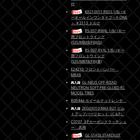
付
KX210011 REDS 1/8バギ
ーオールインワンタイプ＜X-ONE
＞ ＃2113 トルク
RS-937-RW/JL 1/8バギー
用フロントウイング
(S35/MBX8/F8)(白)
RS-937-RY/JL 1/8バギー
用フロントウイング
(S35/MBX8/F8)(黄)
E2421b フロントバンパー
MBX8
GL-NEUS OFF-ROAD
NEUTRON SOFT PRE-GLUED RC
MODEL TIRES
B0544a ホイールナットレンチ
2EG03010 MAX B21 ビル
トアップパーツセット（C＆P）
C0707 ３Pカーボンクラッチシュ
ー 共用
GL-STASS STARDUST