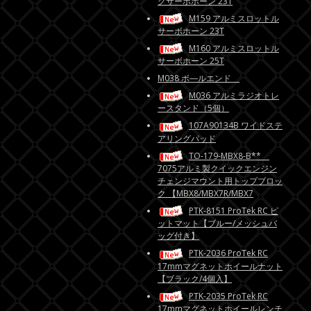
グサーボホーン 23T
M159 アルミスロットル
サーボホーン 23T
M160 アルミスロットル
サーボホーン 25T
M038 ボ―ルエンド
M036 アルミラジオトレ
ースタンド（5個）
107A90134B ワイドステ
アリングパッド
TO-179-MBX8-B**
7075アルミ製クイックエンジン
チェンジマウント用トップブロッ
ク 【MBX8/MBX7R/MBX7
PTK-8151 ProTek RC ピ
ットマット【ブルー/メッシュバ
ッグ付き】
PTK-2036 ProTek RC
17mmマグネットホイールナット
【ブラック/4個入】
PTK-2035 ProTek RC
17mmマグネットホイールレンチ