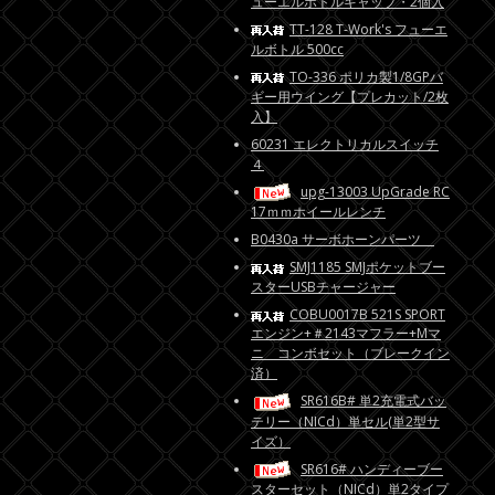
ューエルボトルキャップ・2個入
TT-128 T-Work's フューエ
ルボトル 500cc
TO-336 ポリカ製1/8GPバ
ギー用ウイング【プレカット/2枚
入】
60231 エレクトリカルスイッチ
４
upg-13003 UpGrade RC
17ｍｍホイールレンチ
B0430a サーボホーンパーツ
SMJ1185 SMJポケットブー
スターUSBチャージャー
COBU0017B 521S SPORT
エンジン+＃2143マフラー+Mマ
ニ コンボセット（ブレークイン
済）
SR616B# 単2充電式バッ
テリー（NICd）単セル(単2型サ
イズ）
SR616# ハンディーブー
スターセット（NICd）単2タイプ