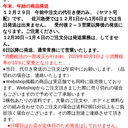
年末、年始の商品発送
１２月２９日 午前中注文の代引き便のみ、（ヤマト宅
配）です。 佐川急便では１２月1日から1月6日までは当
日発送は出来ません。 受付後２～３営業以降後の発送に
なります。ご注意ください。
１2月30日～1月４日のご注文分は発送業務は、してませ
ん。
6日以降に発送、通常常務にて営業いたします。
*消費税法の一部改正が行われ、2019年10月1日より消費税
率が10％に変更となりました。 。
●当日、代引き発送のご注文は午前中にお願いします。（品
切れの場合は、連絡いたします）
●Ｗebshop掲載の商品は実店舗でも同時に販売致しており
ます。Webshopからご注文頂きました際に売り切れの場合
もございますので予めてご了承願います
1梱包あたりの送料です。大量のご注文や、ボディと燃料な
どの組み合わせでのご注文の場合は送料2個口分以上をご負
担頂く場合がございます。その際は別途ご連絡させて頂き
ます。
●日曜日はお店が定休日のため発送はしておりません。