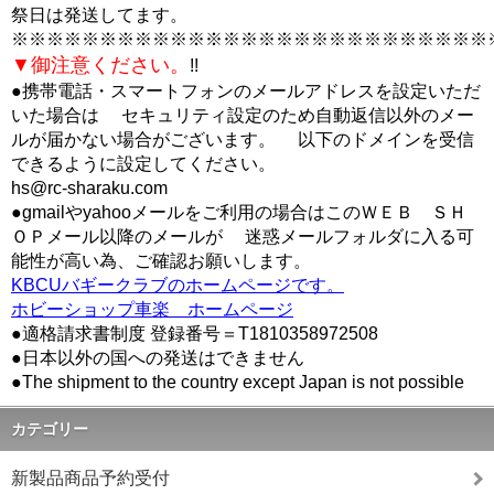
祭日は発送してます。
※※※※※※※※※※※※※※※※※※※※※※※※※※※
▼御注意ください。
!!
●携帯電話・スマートフォンのメールアドレスを設定いただ
いた場合は セキュリティ設定のため自動返信以外のメー
ルが届かない場合がございます。 以下のドメインを受信
できるように設定してください。
hs@rc-sharaku.com
●gmailやyahooメールをご利用の場合はこのＷＥＢ ＳＨ
ＯＰメール以降のメールが 迷惑メールフォルダに入る可
能性が高い為、ご確認お願いします。
KBCUバギークラブのホームページです。
ホビーショップ車楽 ホームページ
●適格請求書制度 登録番号＝T1810358972508
●日本以外の国への発送はできません
●The shipment to the country except Japan is not possible
カテゴリー
新製品商品予約受付