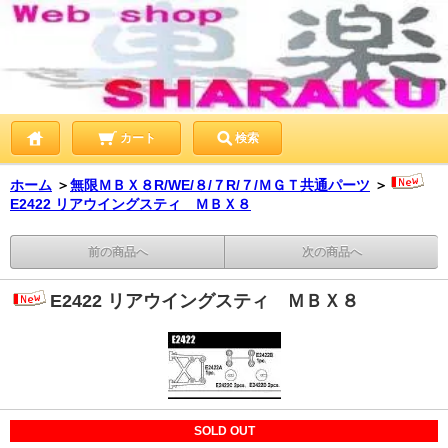
カート
検索
ホーム
＞
無限ＭＢＸ８R/WE/８/７R/７/ＭＧＴ共通パーツ
＞
E2422 リアウイングスティ ＭＢＸ８
前の商品へ
次の商品へ
E2422 リアウイングスティ ＭＢＸ８
SOLD OUT