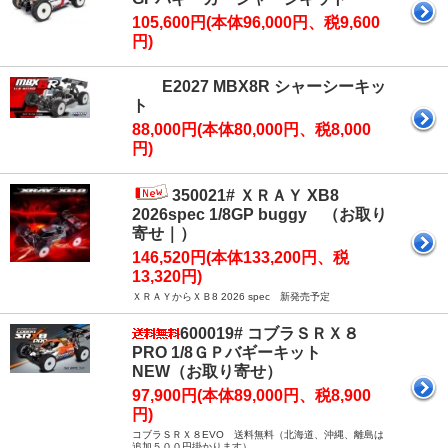
105,600円(本体96,000円、税9,600
円)
E2027 MBX8R シャーシーキッ
ト
88,000円(本体80,000円、税8,000
円)
350021# ＸＲＡＹ XB8
2026spec 1/8GP buggy （お取り
寄せ｜）
146,520円(本体133,200円、税
13,320円)
ＸＲＡＹからＸＢ8 2026 spec 新発売予定
600019# コブラＳＲＸ８
PRO 1/8ＧＰバギーキット
NEW（お取り寄せ）
97,900円(本体89,000円、税8,900
円)
コブラＳＲＸ８EVO 送料無料（北海道、沖縄、離島は
追加５００円掛かります）