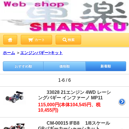
カート
検索
ホーム
＞
エンジンバギー>キット
おすすめ順
価格順
新着順
1-6 / 6
33028 21エンジン 4WD レーシ
ングバギー インファーノ MP11
115,000円(本体104,545円、税
10,455円)
CM-00015 IFB8 1/8スケール
GPバギーカーシャーシキット