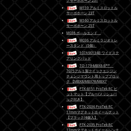
グサーボホーン 23T
M159 アルミスロットル
サーボホーン 23T
M160 アルミスロットル
サーボホーン 25T
M038 ボ―ルエンド
M036 アルミラジオトレ
ースタンド（5個）
107A90134B ワイドステ
アリングパッド
TO-179-MBX8-B**
7075アルミ製クイックエンジン
チェンジマウント用トップブロッ
ク 【MBX8/MBX7R/MBX7
PTK-8151 ProTek RC ピ
ットマット【ブルー/メッシュバ
ッグ付き】
PTK-2036 ProTek RC
17mmマグネットホイールナット
【ブラック/4個入】
PTK-2035 ProTek RC
17mmマグネットホイールレンチ