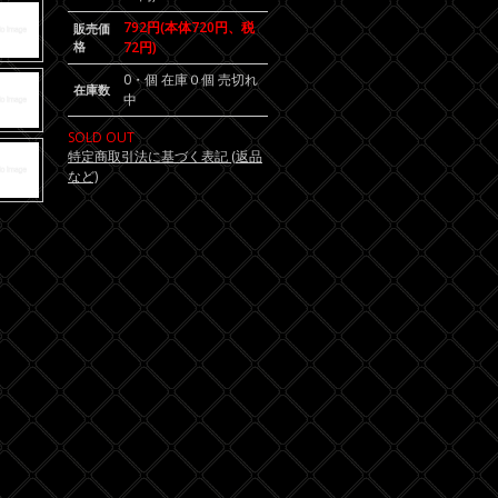
792円(本体720円、税
販売価
格
72円)
0・個 在庫０個 売切れ
在庫数
中
SOLD OUT
特定商取引法に基づく表記 (返品
など)