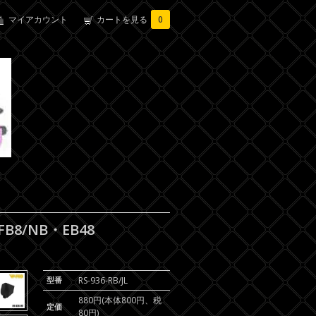
マイアカウント
カートを見る
0
FB8/NB・EB48
型番
RS-936-RB/JL
880円(本体800円、税
定価
80円)