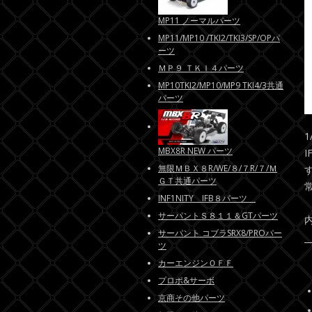
MP11 ノーマルパーツ
MP11/MP10 /TKI2/TKI3/SP/OPパ
ーツ
ＭＰ９ ＴＫＩ４パーツ
MP10TKI2/MP10/MP9 TKI4/3共通
パーツ
MBX8R NEW パーツ
I
無限ＭＢＸ８R/WE/８/７R/７/Ｍ
ＧＴ共通パーツ
INF1NITY IFB８パーツ
サーパントＳ８１１＆GTパーツ
サーパント コブラSRX8/PROパー
ツ
カーエンジンＯＦＦ
プロポ&サーボ
京商その他パーツ