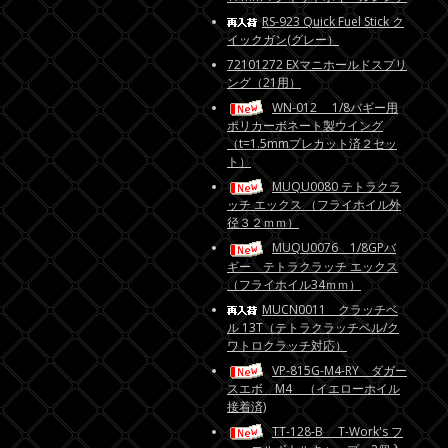
RS-923 Quick Fuel Stick ク
イックガン(グレー）
72101272 EXマニホールドスプリ
ング（21用）
WN-012 1/8バギー用
ポリカーボネート製ウイング
（t=1.5mmプレカット済２セッ
ト）
MUQU0080 テトラクラ
ッチ エックス （フライホイル外
径３２ｍｍ）
MUQU0076 1/8GPバ
ギー テトラクラッチ エックス
（フライホイル34ｍｍ）
MUCN0011 クラッチベ
ル 13T（テトラクラッチベル/ク
ワトロクラッチ対応）
VP-815G-M4-RY ダガー
スエボ M4 （イエローホイル
接着済)
TT-128-B T-Work's フ