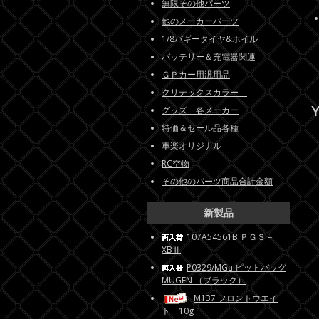
無限その他パーツ
他のメーカーパーツ
1/8バギータイヤ&ホイル
バッテリー＆充電器関連
ＧＰカー用汎用品
クリテックスカラー
Y
グッズ 各メーカー
特価＆セール品各種
車楽オリジナル
RC空物
その他のパーツ商品合計金額
新製品
107A54561B ＰＧＳ－
XBⅡ
P0329/MGa ピットバッグ
MUGEN （ブラック）
M137 フロントウエイ
ト 10g