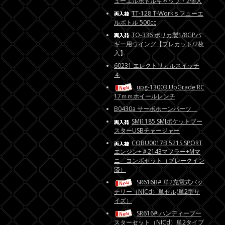
ューエルボトルキャップ・2個入
TT-128 T-Work's フューエ
ルボトル 500cc
TO-336 ポリカ製1/8GPバ
ギー用ウイング【プレカット/2枚
入】
60231 エレクトリカルスイッチ
４
upg-13003 UpGrade RC
17ｍｍホイールレンチ
B0430a サーボホーンパーツ
SMJ1185 SMJポケットブー
スターUSBチャージャー
COBU0017B 521S SPORT
エンジン+＃2143マフラー+Mマ
ニ コンボセット（ブレークイン
済）
SR616B# 単2充電式バッ
テリー（NICd）単セル(単2型サ
イズ）
SR616# ハンディーブー
スターセット（NICd）単2タイプ