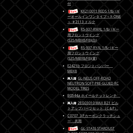
付
KX210011 REDS 1/8バギ
ーオールインワンタイプ＜X-ONE
＞ ＃2113 トルク
RS-937-RW/JL 1/8バギー
用フロントウイング
(S35/MBX8/F8)(白)
RS-937-RY/JL 1/8バギー
用フロントウイング
(S35/MBX8/F8)(黄)
E2421b フロントバンパー
MBX8
GL-NEUS OFF-ROAD
NEUTRON SOFT PRE-GLUED RC
MODEL TIRES
B0544a ホイールナットレンチ
2EG03010 MAX B21 ビル
トアップパーツセット（C＆P）
C0707 ３Pカーボンクラッチシュ
ー 共用
GL-STASS STARDUST