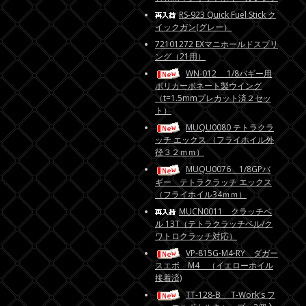
RS-923 Quick Fuel Stick ク
イックガン(グレー）
72101272 EXマニホールドスプリ
ング（21用）
WN-012 1/8バギー用
ポリカーボネート製ウイング
（t=1.5mmプレカット済２セッ
ト）
MUQU0080 テトラクラ
ッチ エックス （フライホイル外
径３２ｍｍ）
MUQU0076 1/8GPバ
ギー テトラクラッチ エックス
（フライホイル34ｍｍ）
MUCN0011 クラッチベ
ル 13T（テトラクラッチベル/ク
ワトロクラッチ対応）
VP-815G-M4-RY ダガー
スエボ M4 （イエローホイル
接着済)
TT-128-B T-Work's フ