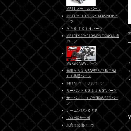
MP11 ノーマルパーツ
MP11/MP10 /TKI2/TKI3/SP/OPパ
ーツ
ＭＰ９ ＴＫＩ４パーツ
MP10TKI2/MP10/MP9 TKI4/3共通
パーツ
MBX8R NEW パーツ
無限ＭＢＸ８R/WE/８/７R/７/Ｍ
ＧＴ共通パーツ
INF1NITY IFB８パーツ
サーパントＳ８１１＆GTパーツ
サーパント コブラSRX8/PROパー
ツ
カーエンジンＯＦＦ
Y
プロポ&サーボ
京商その他パーツ