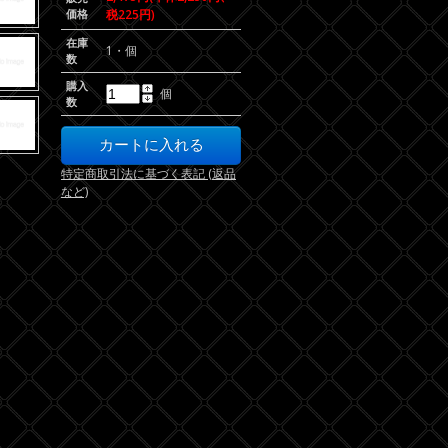
価格
税225円)
在庫
1・個
数
購入
個
数
特定商取引法に基づく表記 (返品
など)