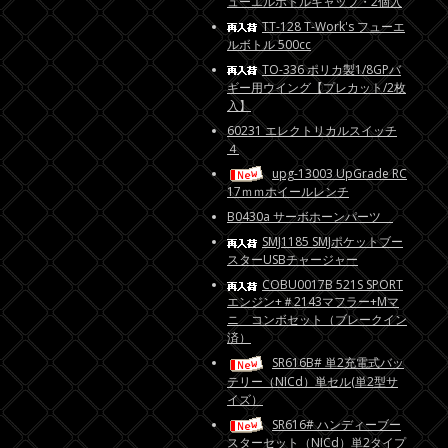
ューエルボトルキャップ・2個入
TT-128 T-Work's フューエ
ルボトル 500cc
TO-336 ポリカ製1/8GPバ
ギー用ウイング【プレカット/2枚
入】
60231 エレクトリカルスイッチ
４
upg-13003 UpGrade RC
17ｍｍホイールレンチ
B0430a サーボホーンパーツ
SMJ1185 SMJポケットブー
スターUSBチャージャー
COBU0017B 521S SPORT
エンジン+＃2143マフラー+Mマ
ニ コンボセット（ブレークイン
済）
SR616B# 単2充電式バッ
テリー（NICd）単セル(単2型サ
イズ）
SR616# ハンディーブー
スターセット（NICd）単2タイプ