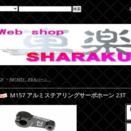
OP
>
INF1NITY IFB８パーツ
M157 アルミステアリングサーボホーン 23T