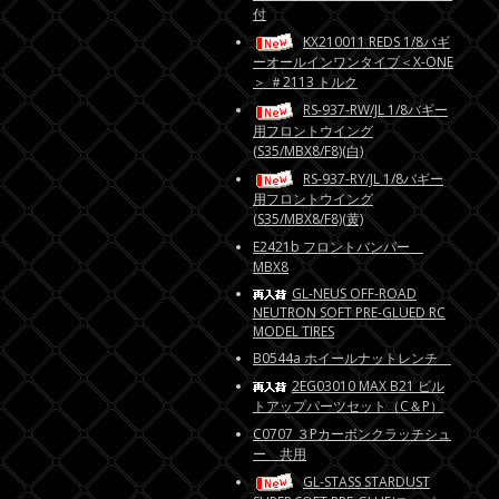
付
KX210011 REDS 1/8バギ
ーオールインワンタイプ＜X-ONE
＞ ＃2113 トルク
RS-937-RW/JL 1/8バギー
用フロントウイング
(S35/MBX8/F8)(白)
RS-937-RY/JL 1/8バギー
用フロントウイング
(S35/MBX8/F8)(黄)
E2421b フロントバンパー
MBX8
GL-NEUS OFF-ROAD
NEUTRON SOFT PRE-GLUED RC
MODEL TIRES
B0544a ホイールナットレンチ
2EG03010 MAX B21 ビル
トアップパーツセット（C＆P）
C0707 ３Pカーボンクラッチシュ
ー 共用
GL-STASS STARDUST