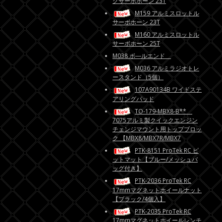
グサーボホーン 23T
M159 アルミスロットル
サーボホーン 23T
M160 アルミスロットル
サーボホーン 25T
M038 ボ―ルエンド
M036 アルミラジオトレ
ースタンド（5個）
107A90134B ワイドステ
アリングパッド
TO-179-MBX8-B**
7075アルミ製クイックエンジン
チェンジマウント用トップブロッ
ク 【MBX8/MBX7R/MBX7
PTK-8151 ProTek RC ピ
ットマット【ブルー/メッシュバ
ッグ付き】
PTK-2036 ProTek RC
17mmマグネットホイールナット
【ブラック/4個入】
PTK-2035 ProTek RC
17mmマグネットホイールレンチ