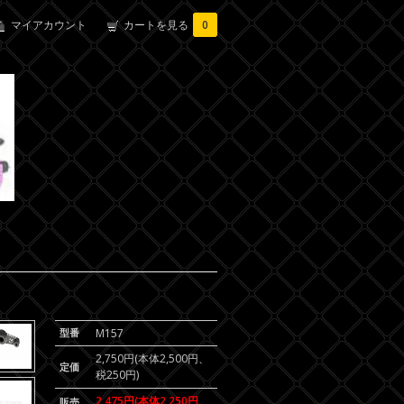
マイアカウント
カートを見る
0
型番
M157
2,750円(本体2,500円、
定価
税250円)
2,475円(本体2,250円、
販売