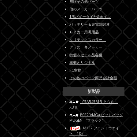
無限その他パーツ
他のメーカーパーツ
1/8バギータイヤ&ホイル
バッテリー＆充電器関連
ＧＰカー用汎用品
クリテックスカラー
グッズ 各メーカー
特価＆セール品各種
車楽オリジナル
RC空物
その他のパーツ商品合計金額
新製品
107A54561B ＰＧＳ－
XBⅡ
P0329/MGa ピットバッグ
MUGEN （ブラック）
M137 フロントウエイ
ト 10g