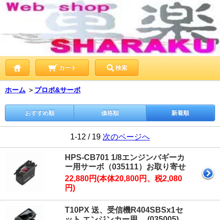
カート
検索
ホーム
＞
プロポ&サーボ
おすすめ順
価格順
新着順
1-12 / 19
次のページへ
HPS-CB701 1/8エンジンバギーカ
ー用サーボ（035111）お取り寄せ
22,880円(本体20,800円、税2,080
円)
T10PX 送、受信機R404SBSx1セ
ット エンジンカー用 (035005)